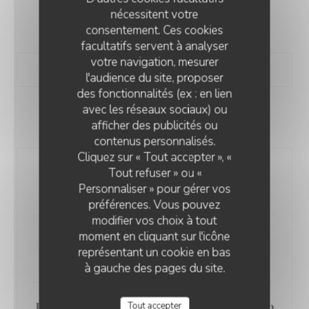
nécessitent votre
MISES EN BOUCHE
consentement. Ces cookies
facultatifs servent à analyser
votre navigation, mesurer
l'audience du site, proposer
des fonctionnalités (ex : en lien
avec les réseaux sociaux) ou
ENTRÉES
afficher des publicités ou
contenus personnalisés.
Cliquez sur « Tout accepter », «
Tout refuser » ou «
Poêlée de Cuisses de Grenouilles à
Personnaliser » pour gérer vos
l'ail et Persil
préférences. Vous pouvez
modifier vos choix à tout
moment en cliquant sur l'icône
Foie gras de Canard/Confit de
représentant un cookie en bas
Pêches parfumé à la Verveine
à gauche des pages du site.
Tout accepter
Langoustines/Fonds d'Artichauds en