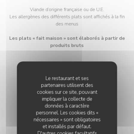
Viande d’origine française ou de U.E.
Les allergènes des différents plats sont affichés à la fin
des menus
Les plats « fait maison » sont élaborés à partir de
produits bruts
Le restaurant et ses
partenaires utilisent des
LE MENU SIGNATURE
cookies sur ce site, pouvant
impliquer la collecte de
Boissons non incluses
données à caractère
personnel. Les cookies dits «
79,90 EUR
nécessaires » sont obligatoires
et installés par défaut.
D'autres cookies facultatifs