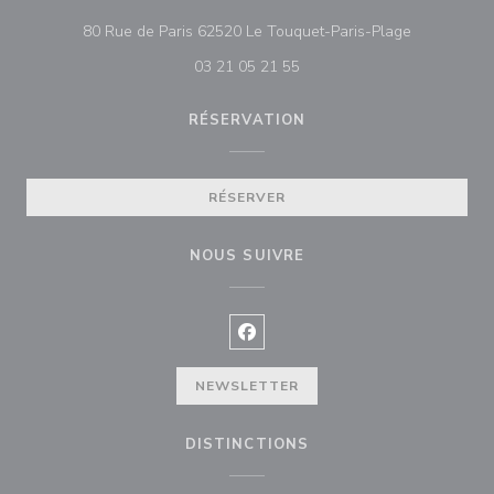
((ouvre une 
80 Rue de Paris 62520 Le Touquet-Paris-Plage
03 21 05 21 55
RÉSERVATION
RÉSERVER
NOUS SUIVRE
Facebook ((ouvre une nouvelle f
NEWSLETTER
DISTINCTIONS