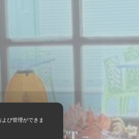
および管理ができま
E TOUQUET -