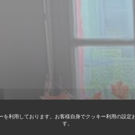
ーを利用しております。お客様自身でクッキー利用の設定
セミ・グルメレストラン
•
LE TOUQUET-PARIS-PLAGE
す。
ANT DES ARTS - L